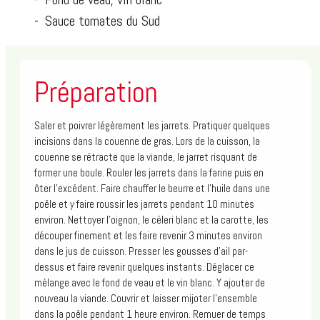
Sauce tomates du Sud
Google Chrome
Mozilla Firefox
Préparation
Apple Safari
Saler et poivrer légèrement les jarrets. Pratiquer quelques
incisions dans la couenne de gras. Lors de la cuisson, la
Microsoft Internet Explorer
couenne se rétracte que la viande, le jarret risquant de
former une boule. Rouler les jarrets dans la farine puis en
ôter l’excédent. Faire chauffer le beurre et l'huile dans une
Why should I upgrade?
poêle et y faire roussir les jarrets pendant 10 minutes
environ. Nettoyer l'oignon, le céleri blanc et la carotte, les
Surfing the Web on an old browser can be a lot like running a
découper finement et les faire revenir 3 minutes environ
steam engine along the tracks of a bullet train--it may still work,
dans le jus de cuisson. Presser les gousses d'ail par-
but it doesn't take advantage of the speed and security of the
dessus et faire revenir quelques instants. Déglacer ce
new technology. A new, updated browser will crash less, load
mélange avec le fond de veau et le vin blanc. Y ajouter de
your pages much faster and be more secure from virus and
nouveau la viande. Couvrir et laisser mijoter l’ensemble
dans la poêle pendant 1 heure environ. Remuer de temps
malware attacks.