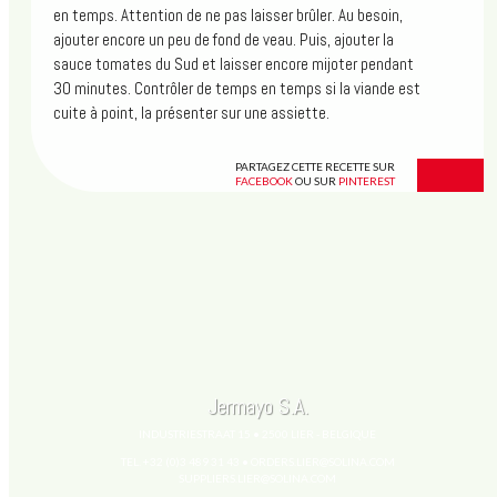
en temps. Attention de ne pas laisser brûler. Au besoin,
ajouter encore un peu de fond de veau. Puis, ajouter la
sauce tomates du Sud et laisser encore mijoter pendant
See you soon!
30 minutes. Contrôler de temps en temps si la viande est
cuite à point, la présenter sur une assiette.
PARTAGEZ CETTE RECETTE SUR
FACEBOOK
OU SUR
PINTEREST
Jermayo S.A.
INDUSTRIESTRAAT 15 • 2500 LIER - BELGIQUE
TEL. +32 (0)3 489 31 43 •
ORDERS.LIER@SOLINA.COM
SUPPLIERS.LIER@SOLINA.COM